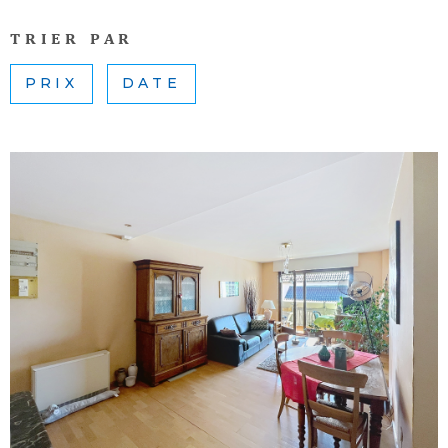
SURFACE
PLUS DE CRITÈRES
QUI SO
TRIER PAR
NOUS ?
Pièces
RECHERCHER
PIÈCES
PRIX
DATE
CONTAC
RÉFÉRENCE
CRITÈRES
SUPPLÉMENTAIRES
Piscine
Parking
Terrasse
VOIR LE BIEN