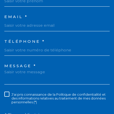
EMAIL *
TÉLÉPHONE *
MESSAGE *
TRAD_MELTEM_VOREDEM
J'ai pris connaissance de la Politique de confidentialité et
RÈGLEMENTATION
des informations relatives au traitement de mes données
personnelles (*)