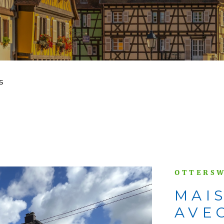
s
OTTERSW
MAI
AVE