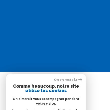
On en reste là
Comme beaucoup, notre site
SE CONNECTER
utilise les cookies
On aimerait vous accompagner pendant
ESPACE PROPRIÉTAIRE
votre visite.