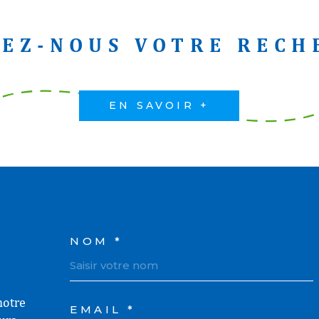
vous accompag
IEZ-NOUS VOTRE RECH
EN SAVOIR +
NOM *
TRAD_MELTEM_VOS
notre
EMAIL *