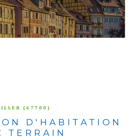
QUI SOMME
CONTACT
ILLER (67700)
SON D'HABITATION
C TERRAIN