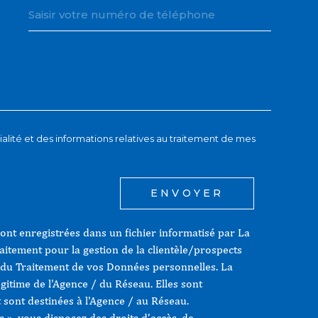
EDEMANDE
tialité et des informations relatives au traitement de mes
ENVOYER
sont enregistrées dans un fichier informatisé par La
itement pour la gestion de la clientèle/prospects
 du Traitement de vos Données personnelles. La
égitime de l'Agence / du Réseau. Elles sont
sont destinées à l'Agence / au Réseau.
s », vous disposez des droits d’accès, de