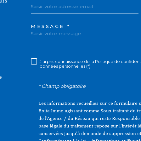
urs
MESSAGE *
TRAD_MELTEM_VOR
J'ai pris connaissance de la Politique de confiden
RÈGLEMENTATION
données personnelles (*)
e
* Champ obligatoire
Les informations recueillies sur ce formulaire 
Boite Immo agissant comme Sous-traitant du tra
de l'Agence / du Réseau qui reste Responsable
base légale du traitement repose sur l'intérêt l
conservées jusqu'à demande de suppression et 
Conformément à la loi « informatique et liberté