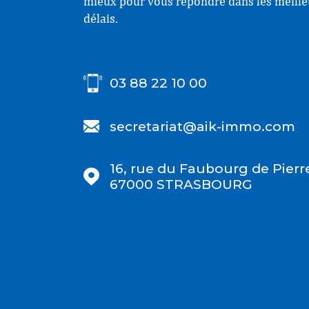
mieux pour vous répondre dans les meille
délais.
03 88 22 10 00
secretariat@aik-immo.com
16, rue du Faubourg de Pierr
67000
STRASBOURG