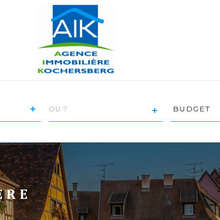
VILLE
Budget
BUDGET
RÉFÉRENCE
CRITÈRE
SUPPLÉM
Piscine
Terrasse
ÈRE