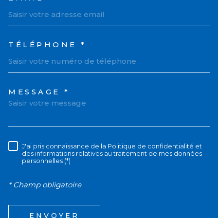
TÉLÉPHONE *
MESSAGE *
TRAD_MELTEM_VOREDEM
J'ai pris connaissance de la Politique de confidentialité et
RÈGLEMENTATION
des informations relatives au traitement de mes données
personnelles (*)
* Champ obligatoire
ENVOYER