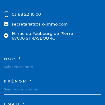
03 88 22 10 00
secretariat@aik-immo.com
16, rue du Faubourg de Pierre
67000
STRASBOURG
NOM *
TRAD_MELTEM_VOSCOORD
PRÉNOM *
EMAIL *