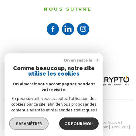
NOUS SUIVRE
ADHÉRENTS
On en reste là
Comme beaucoup, notre site
utilise les cookies
On aimerait vous accompagner pendant
votre visite.
En poursuivant, vous acceptez l'utilisation des
cookies par ce site, afin de vous proposer des
contenus adaptés et réaliser des statistiques !
© 2026 | Tous droits réservés | Traduction powered by Google |
PARAMÉTRER
OK POUR MOI !
Nos Honoraires
Plan Du Site
Mentions Légales
Admin
Nos Liens
Politique RGPD
Cookies